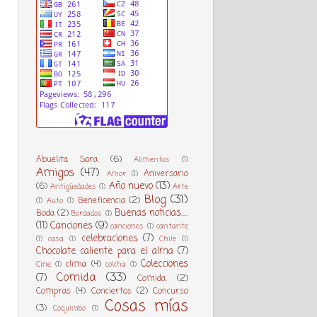
Abuelita Sara
(6)
Alimentos
(1)
Amigos
(47)
Aniversario
Amor
(1)
Año nuevo
(13)
(6)
Antigüedades
(1)
Arte
Blog
(31)
Beneficencia
(2)
(1)
Auto
(1)
Buenas noticias.....
Boda
(2)
Bordados
(1)
(11)
Canciones
(9)
canciones.
(1)
cantante
celebraciones
(7)
(1)
casa
(1)
Chile
(1)
Chocolate caliente para el alma
(7)
Colecciones
clima
(4)
Cine
(1)
colcha
(1)
Comida
(33)
(7)
Comida.
(2)
Compras
(4)
Conciertos
(2)
Concurso
Cosas mías
(3)
Coquimbo
(1)