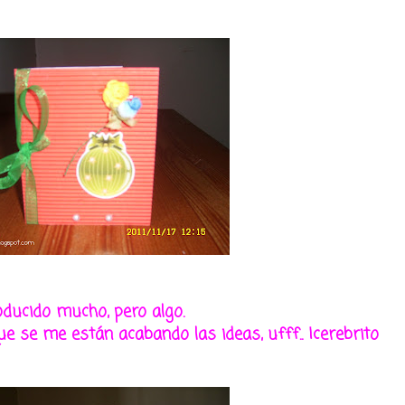
oducido mucho, pero algo.
e se me están acabando las ideas, ufff.. ¡cerebrito