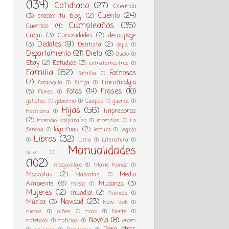
(134)
Cotidiano
(27)
Creando
Cuento
(24)
(3)
crecer tu blog.
(2)
Cumpleaños
(35)
Cuentos
(4)
Cuqui
(3)
Curiosidades
(2)
decoupage
Dedales
(9)
(3)
Dentista
(2)
depa
(1)
Departamento
(21)
Dieta
(8)
Duelo
(1)
Ebay
(2)
Estudios
(3)
extraterrestres
(1)
Familia
(62)
Famosos
familia.
(1)
(7)
Fibromialgia
farándula
(1)
fatiga
(1)
Fotos
(14)
Frases
(10)
(5)
Flores
(1)
galletas
(1)
gobierno
(1)
Guapos
(1)
guerra
(1)
Hijas
(56)
Impresoras
Hermana
(1)
(2)
Incendio Valparaíso.
(1)
incendios
(1)
La
lágrimas.
(2)
Serena
(1)
lectura
(1)
legado
Libros
(32)
(1)
Lima
(1)
Literatura
(1)
Manualidades
luto
(1)
(102)
maquvillaje
(1)
Marie Kondo
(1)
Mascotas
(2)
Medio
Mascotas.
(1)
Ambiente
(6)
Mudanza
(3)
miedo
(1)
Mujeres
(12)
mundial
(2)
muñeca
(1)
Navidad
(23)
Música
(3)
New look
(1)
nietos
(1)
niñez
(1)
nook
(1)
Norte
(1)
Novela
(8)
notebook
(1)
noticias
(1)
orden