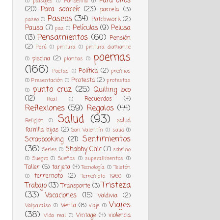
Para otros
(1)
paisajes
(1)
Pandemia
(1)
(20)
Para sonreír
(23)
parcela
(3)
Paseos
(34)
Patchwork
(2)
paseo
(1)
Pausa
(7)
Películas
(9)
Pelusa
paz
(1)
Pensamientos
(60)
(13)
Pensión
(2)
Perú
(1)
pintura
(1)
pintura diamante
poemas
piscina
(2)
(1)
plantas
(1)
(166)
Política
(2)
Poetas
(1)
premios
Protesta
(2)
(1)
Presentación
(1)
protestas
punto cruz
(25)
Quilting loco
(1)
(12)
Recuerdos
(4)
Real
(1)
Reflexiones
(59)
Regalos
(44)
Salud
(93)
salud
Religión
(1)
familia hijas
(2)
San Valentín
(1)
saud
(1)
Sentimientos
Scrapbooking
(21)
(36)
Shabby Chic
(7)
Series
(1)
sobrino
(1)
Suegro
(1)
Sueños
(1)
superalimentos
(1)
Taller
(5)
tarjeta
(4)
Tecnología
(1)
Teletón
terremoto
(2)
(1)
Terremoto 1960
(1)
Tristeza
Trabajo
(13)
Transporte
(3)
(33)
Vacaciones
(15)
Valdivia
(2)
Viajes
Venta
(6)
Valparaíso.
(1)
viaje
(1)
(38)
Vintage
(4)
violencia
Vida real
(1)